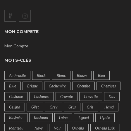
MON COMPETE
Mon Compte
MOTS-CLÉS
Anthracite
Black
Blanc
Blauw
Bleu
Blue
Brique
Cachemire
Chemise
Chemises
Costume
Costumes
Cravate
Cravatte
Das
Gelijnd
Gilet
Grey
Grijs
Gris
Hemd
Kasjmier
Kostuum
Laine
Ligned
Lignée
Manteau
Navy
Noir
Ornella
Ornella Luigi