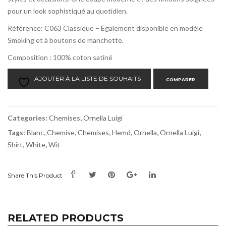
pour un look sophistiqué au quotidien.
Référence: C063 Classique – Également disponible en modèle
Smoking et à boutons de manchette.
Composition : 100% coton satiné
AJOUTER À LA LISTE DE SOUHAITS
COMPARER
Categories:
Chemises
,
Ornella Luigi
Tags:
Blanc
,
Chemise
,
Chemises
,
Hemd
,
Ornella
,
Ornella Luigi
,
Shirt
,
White
,
Wit
Share This Product
RELATED PRODUCTS