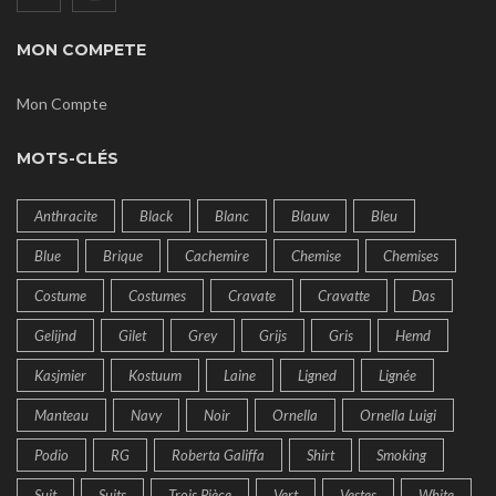
MON COMPETE
Mon Compte
MOTS-CLÉS
Anthracite
Black
Blanc
Blauw
Bleu
Blue
Brique
Cachemire
Chemise
Chemises
Costume
Costumes
Cravate
Cravatte
Das
Gelijnd
Gilet
Grey
Grijs
Gris
Hemd
Kasjmier
Kostuum
Laine
Ligned
Lignée
Manteau
Navy
Noir
Ornella
Ornella Luigi
Podio
RG
Roberta Galiffa
Shirt
Smoking
Suit
Suits
Trois Pièce
Vert
Vestes
White