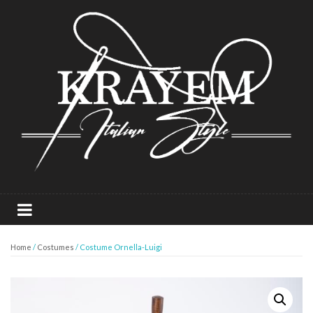
Home
/
Costumes
/ Costume Ornella-Luigi