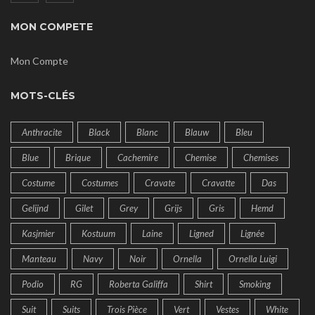
MON COMPETE
Mon Compte
MOTS-CLÉS
Anthracite
Black
Blanc
Blauw
Bleu
Blue
Brique
Cachemire
Chemise
Chemises
Costume
Costumes
Cravate
Cravatte
Das
Gelijnd
Gilet
Grey
Grijs
Gris
Hemd
Kasjmier
Kostuum
Laine
Ligned
Lignée
Manteau
Navy
Noir
Ornella
Ornella Luigi
Podio
RG
Roberta Galiffa
Shirt
Smoking
Suit
Suits
Trois Pièce
Vert
Vestes
White