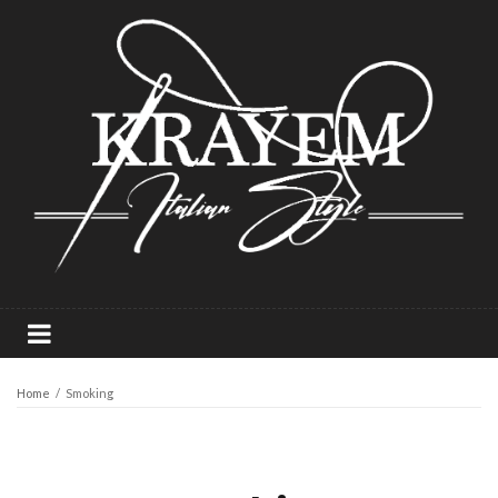
Home
/
Smoking