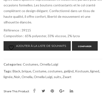
occasions formelles. Les boutons contrastants et le col cranté
complètent ce design élégant. Confectionné dans un tissu de
haute qualité, il offre confort, liberté de mouvement et une
silhouette élancée.
Référence : 39115
Composition : 65% polyester, 33% viscose, 2% lycra
AJOUTER À LA LISTE DE SOUHAITS
COMPARER
Categories:
Costumes
,
Ornella Luigi
Tags:
Black
,
brique
,
Costume
,
costumes
,
gelijnd
,
Kostuum
,
ligned
,
lignée
,
Noir
,
Ornella
,
Ornella Luigi
,
suits
,
Zwart
Share This Product