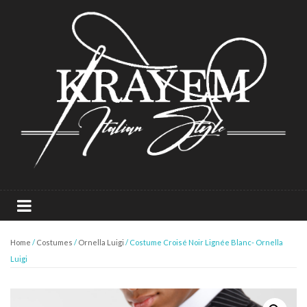
Home
/
Costumes
/
Ornella Luigi
/ Costume Croisé Noir Lignée Blanc- Ornella
Luigi