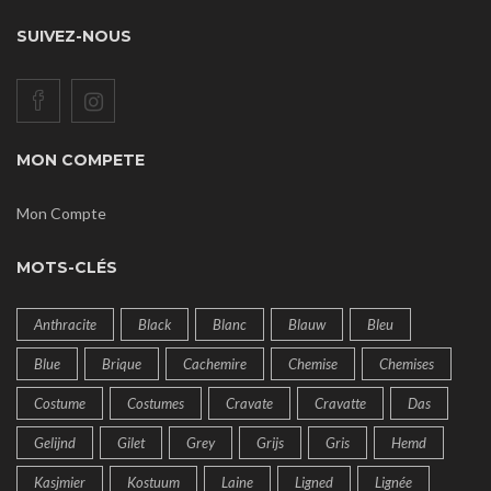
SUIVEZ-NOUS
MON COMPETE
Mon Compte
MOTS-CLÉS
Anthracite
Black
Blanc
Blauw
Bleu
Blue
Brique
Cachemire
Chemise
Chemises
Costume
Costumes
Cravate
Cravatte
Das
Gelijnd
Gilet
Grey
Grijs
Gris
Hemd
Kasjmier
Kostuum
Laine
Ligned
Lignée