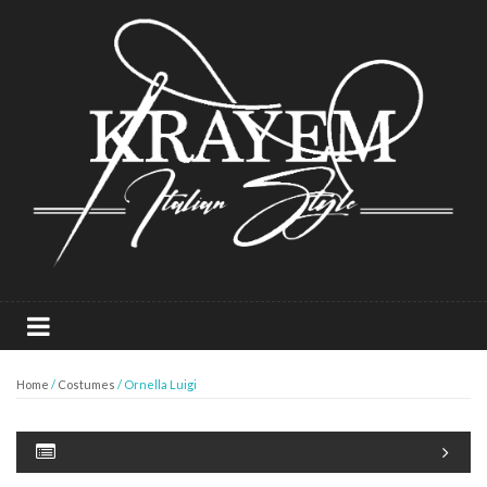
Home
/
Costumes
/ Ornella Luigi