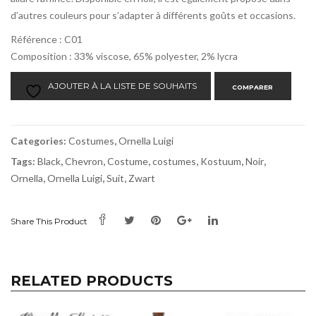
d’autres couleurs pour s’adapter à différents goûts et occasions.
Référence : C01
Composition : 33% viscose, 65% polyester, 2% lycra
AJOUTER À LA LISTE DE SOUHAITS
COMPARER
Categories:
Costumes
,
Ornella Luigi
Tags:
Black
,
Chevron
,
Costume
,
costumes
,
Kostuum
,
Noir
,
Ornella
,
Ornella Luigi
,
Suit
,
Zwart
Share This Product
RELATED PRODUCTS