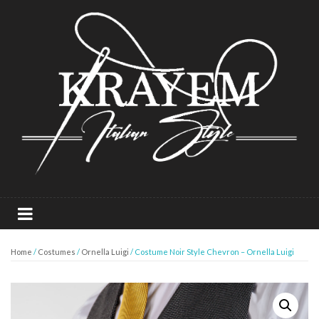
Home
/
Costumes
/
Ornella Luigi
/ Costume Noir Style Chevron – Ornella Luigi