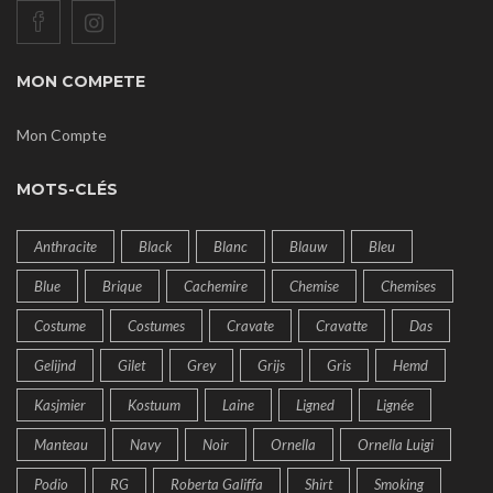
MON COMPETE
Mon Compte
MOTS-CLÉS
Anthracite
Black
Blanc
Blauw
Bleu
Blue
Brique
Cachemire
Chemise
Chemises
Costume
Costumes
Cravate
Cravatte
Das
Gelijnd
Gilet
Grey
Grijs
Gris
Hemd
Kasjmier
Kostuum
Laine
Ligned
Lignée
Manteau
Navy
Noir
Ornella
Ornella Luigi
Podio
RG
Roberta Galiffa
Shirt
Smoking