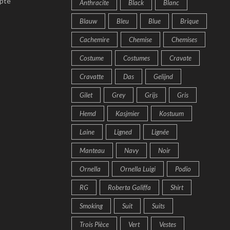
pte
Anthracite
Black
Blanc
Blauw
Bleu
Blue
Brique
Cachemire
Chemise
Chemises
Costume
Costumes
Cravate
Cravatte
Das
Gelijnd
Gilet
Grey
Grijs
Gris
Hemd
Kasjmier
Kostuum
Laine
Ligned
Lignée
Manteau
Navy
Noir
Ornella
Ornella Luigi
Podio
RG
Roberta Galiffa
Shirt
Smoking
Suit
Suits
Trois Pièce
Vert
Vestes