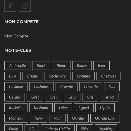
MON COMPETE
Mon Compte
MOTS-CLÉS
Anthracite
Black
Blanc
Blauw
Bleu
Blue
Brique
Cachemire
Chemise
Chemises
Costume
Costumes
Cravate
Cravatte
Das
Gelijnd
Gilet
Grey
Grijs
Gris
Hemd
Kasjmier
Kostuum
Laine
Ligned
Lignée
Manteau
Navy
Noir
Ornella
Ornella Luigi
Podio
RG
Roberta Galiffa
Shirt
Smoking