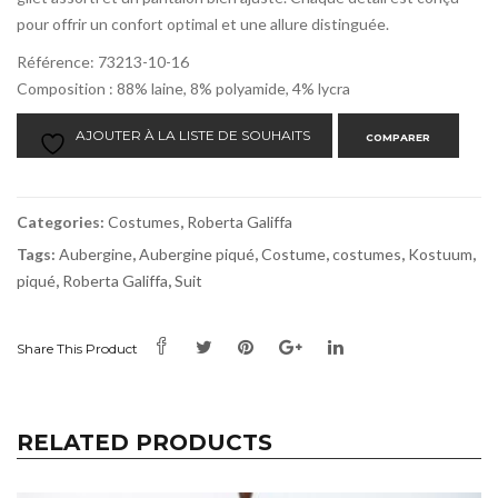
pour offrir un confort optimal et une allure distinguée.
Référence: 73213-10-16
Composition : 88% laine, 8% polyamide, 4% lycra
AJOUTER À LA LISTE DE SOUHAITS
COMPARER
Categories:
Costumes
,
Roberta Galiffa
Tags:
Aubergine
,
Aubergine piqué
,
Costume
,
costumes
,
Kostuum
,
piqué
,
Roberta Galiffa
,
Suit
Share This Product
RELATED PRODUCTS