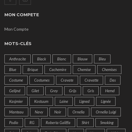
MON COMPETE
Mon Compte
MOTS-CLÉS
Anthracite
Black
Blanc
Blauw
Bleu
Blue
Brique
Cachemire
Chemise
Chemises
Costume
Costumes
Cravate
Cravatte
Das
Gelijnd
Gilet
Grey
Grijs
Gris
Hemd
Kasjmier
Kostuum
Laine
Ligned
Lignée
Manteau
Navy
Noir
Ornella
Ornella Luigi
Podio
RG
Roberta Galiffa
Shirt
Smoking