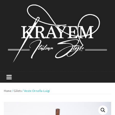
Home
/
Gilets
/ Veste Ornella-Luigi