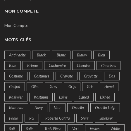
MON COMPETE
Mon Compte
MOTS-CLÉS
Anthracite
Black
Blanc
Blauw
Bleu
Blue
Brique
Cachemire
Chemise
Chemises
Costume
Costumes
Cravate
Cravatte
Das
Gelijnd
Gilet
Grey
Grijs
Gris
Hemd
Kasjmier
Kostuum
Laine
Ligned
Lignée
Manteau
Navy
Noir
Ornella
Ornella Luigi
Podio
RG
Roberta Galiffa
Shirt
Smoking
Suit
Suits
Trois Pièce
Vert
Vestes
White