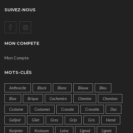
SUIVEZ-NOUS
MON COMPETE
Mon Compte
MOTS-CLÉS
Anthracite
Black
Blanc
Blauw
Bleu
Blue
Brique
Cachemire
Chemise
Chemises
Costume
Costumes
Cravate
Cravatte
Das
Gelijnd
Gilet
Grey
Grijs
Gris
Hemd
Kasjmier
Kostuum
Laine
Ligned
Lignée