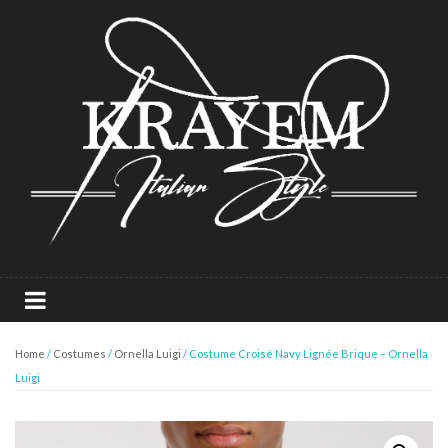
Home
/
Costumes
/
Ornella Luigi
/ Costume Croisé Navy Lignée Brique – Ornella
Luigi