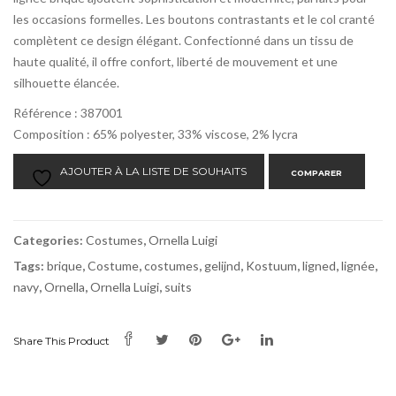
les occasions formelles. Les boutons contrastants et le col cranté
complètent ce design élégant. Confectionné dans un tissu de
haute qualité, il offre confort, liberté de mouvement et une
silhouette élancée.
Référence : 387001
Composition : 65% polyester, 33% viscose, 2% lycra
AJOUTER À LA LISTE DE SOUHAITS
COMPARER
Categories:
Costumes
,
Ornella Luigi
Tags:
brique
,
Costume
,
costumes
,
gelijnd
,
Kostuum
,
ligned
,
lignée
,
navy
,
Ornella
,
Ornella Luigi
,
suits
Share This Product