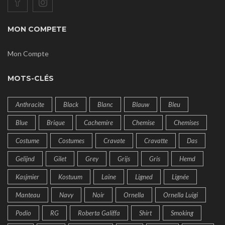
MON COMPETE
Mon Compte
MOTS-CLÉS
Anthracite
Black
Blanc
Blauw
Bleu
Blue
Brique
Cachemire
Chemise
Chemises
Costume
Costumes
Cravate
Cravatte
Das
Gelijnd
Gilet
Grey
Grijs
Gris
Hemd
Kasjmier
Kostuum
Laine
Ligned
Lignée
Manteau
Navy
Noir
Ornella
Ornella Luigi
Podio
RG
Roberta Galiffa
Shirt
Smoking