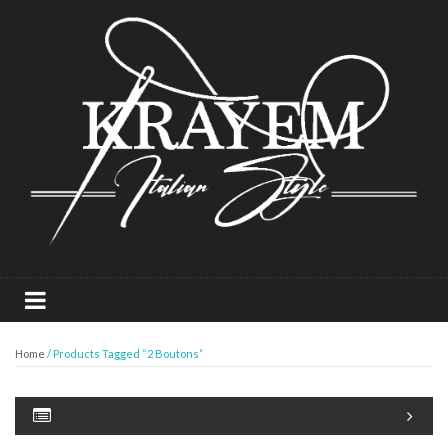
Home
/ Products Tagged “2 Boutons”