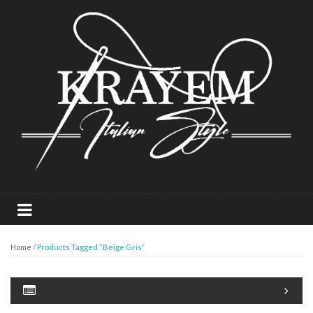
Home
/ Products Tagged “Beige Gris”