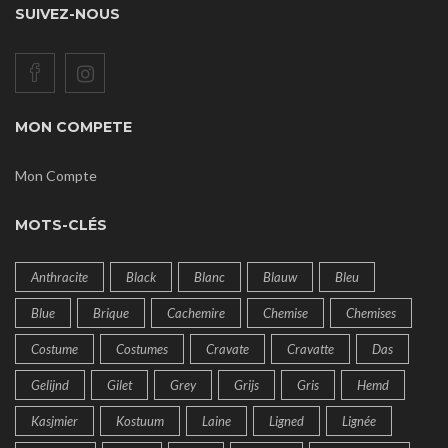
SUIVEZ-NOUS
MON COMPETE
Mon Compte
MOTS-CLÉS
Anthracite
Black
Blanc
Blauw
Bleu
Blue
Brique
Cachemire
Chemise
Chemises
Costume
Costumes
Cravate
Cravatte
Das
Gelijnd
Gilet
Grey
Grijs
Gris
Hemd
Kasjmier
Kostuum
Laine
Ligned
Lignée