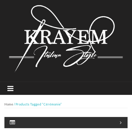
Home
/ Products Tagged “Cérémonie”