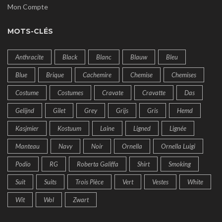
Mon Compte
MOTS-CLÉS
Anthracite
Black
Blanc
Blauw
Bleu
Blue
Brique
Cachemire
Chemise
Chemises
Costume
Costumes
Cravate
Cravatte
Das
Gelijnd
Gilet
Grey
Grijs
Gris
Hemd
Kasjmier
Kostuum
Laine
Ligned
Lignée
Manteau
Navy
Noir
Ornella
Ornella Luigi
Podio
RG
Roberta Galiffa
Shirt
Smoking
Suit
Suits
Trois Pièce
Vert
Vestes
White
Wit
Wol
Zwart