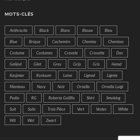
MOTS-CLÉS
Anthracite
Black
Blanc
Blauw
Bleu
Blue
Brique
Cachemire
Chemise
Chemises
Costume
Costumes
Cravate
Cravatte
Das
Gelijnd
Gilet
Grey
Grijs
Gris
Hemd
Kasjmier
Kostuum
Laine
Ligned
Lignée
Manteau
Navy
Noir
Ornella
Ornella Luigi
Podio
RG
Roberta Galiffa
Shirt
Smoking
Suit
Suits
Trois Pièce
Vert
Vestes
White
Wit
Wol
Zwart