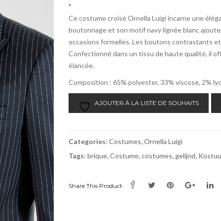
.
Ce costume croisé Ornella Luigi incarne une éléga
boutonnage et son motif navy lignée blanc ajouten
occasions formelles. Les boutons contrastants et
Confectionné dans un tissu de haute qualité, il o
élancée.
Composition : 65% polyester, 33% viscose, 2% ly
AJOUTER À LA LISTE DE SOUHAITS
Categories:
Costumes
,
Ornella Luigi
Tags:
brique
,
Costume
,
costumes
,
gelijnd
,
Kostu
Share This Product