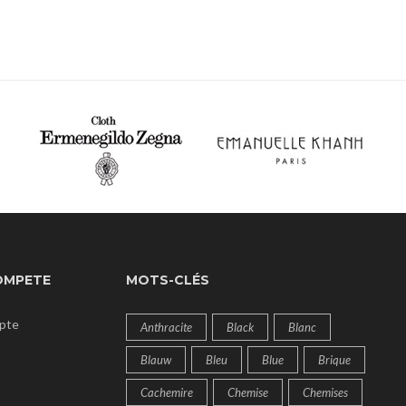
OMPETE
MOTS-CLÉS
pte
Anthracite
Black
Blanc
Blauw
Bleu
Blue
Brique
Cachemire
Chemise
Chemises