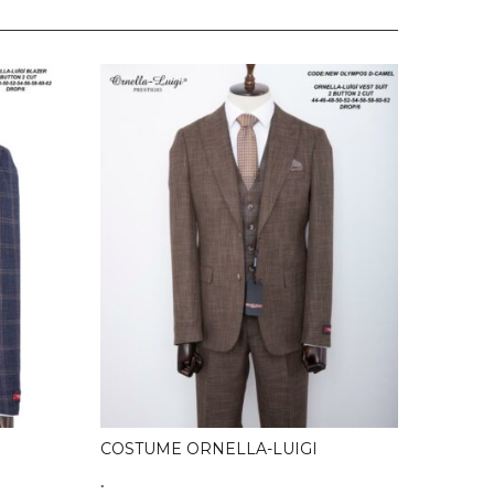
COSTU
– ORNE
.
COSTUME ORNELLA-LUIGI
.