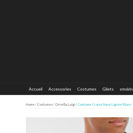
Accueil
Accessories
Costumes
Gilets
smokin
Home
/
Costumes
/
Ornella Luigi
/ Costume Croisé Navy Lignée Blanc –