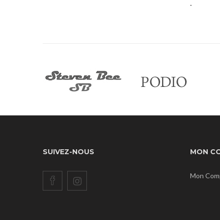
.
SUIVEZ-NOUS
MON C
Mon Com