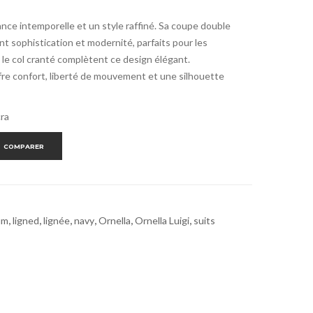
nce intemporelle et un style raffiné. Sa coupe double
t sophistication et modernité, parfaits pour les
 le col cranté complètent ce design élégant.
ffre confort, liberté de mouvement et une silhouette
cra
COMPARER
um
,
ligned
,
lignée
,
navy
,
Ornella
,
Ornella Luigi
,
suits