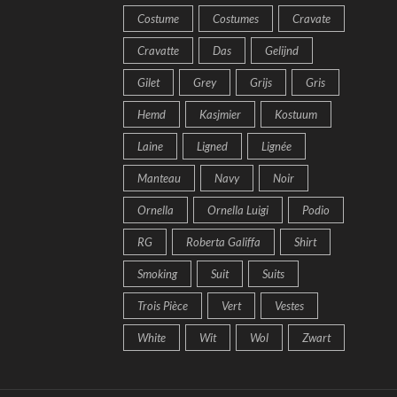
Costume
Costumes
Cravate
Cravatte
Das
Gelijnd
Gilet
Grey
Grijs
Gris
Hemd
Kasjmier
Kostuum
Laine
Ligned
Lignée
Manteau
Navy
Noir
Ornella
Ornella Luigi
Podio
RG
Roberta Galiffa
Shirt
Smoking
Suit
Suits
Trois Pièce
Vert
Vestes
White
Wit
Wol
Zwart