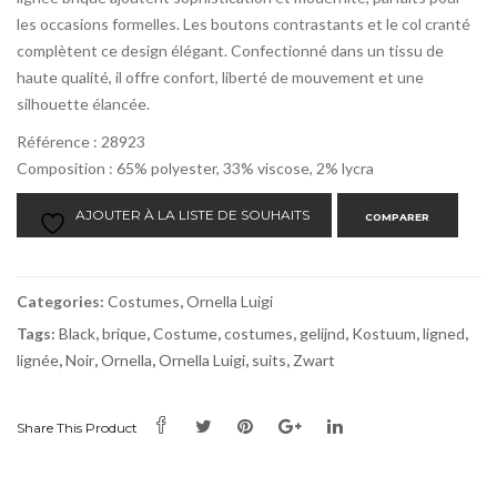
les occasions formelles. Les boutons contrastants et le col cranté
complètent ce design élégant. Confectionné dans un tissu de
haute qualité, il offre confort, liberté de mouvement et une
silhouette élancée.
Référence : 28923
Composition : 65% polyester, 33% viscose, 2% lycra
AJOUTER À LA LISTE DE SOUHAITS
COMPARER
Categories:
Costumes
,
Ornella Luigi
Tags:
Black
,
brique
,
Costume
,
costumes
,
gelijnd
,
Kostuum
,
ligned
,
lignée
,
Noir
,
Ornella
,
Ornella Luigi
,
suits
,
Zwart
Share This Product