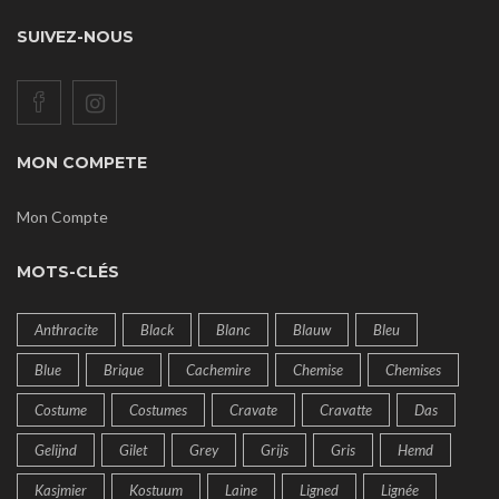
SUIVEZ-NOUS
MON COMPETE
Mon Compte
MOTS-CLÉS
Anthracite
Black
Blanc
Blauw
Bleu
Blue
Brique
Cachemire
Chemise
Chemises
Costume
Costumes
Cravate
Cravatte
Das
Gelijnd
Gilet
Grey
Grijs
Gris
Hemd
Kasjmier
Kostuum
Laine
Ligned
Lignée