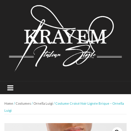
Home
/
Costumes
/
Ornella Luigi
/ Costume Croisé Noir Lignée Brique – Ornella
Luigi