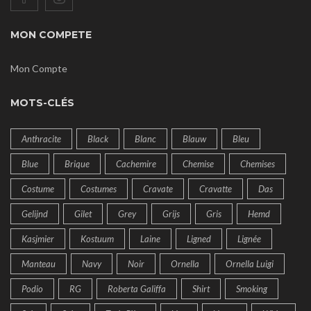
MON COMPETE
Mon Compte
MOTS-CLÉS
Anthracite
Black
Blanc
Blauw
Bleu
Blue
Brique
Cachemire
Chemise
Chemises
Costume
Costumes
Cravate
Cravatte
Das
Gelijnd
Gilet
Grey
Grijs
Gris
Hemd
Kasjmier
Kostuum
Laine
Ligned
Lignée
Manteau
Navy
Noir
Ornella
Ornella Luigi
Podio
RG
Roberta Galiffa
Shirt
Smoking