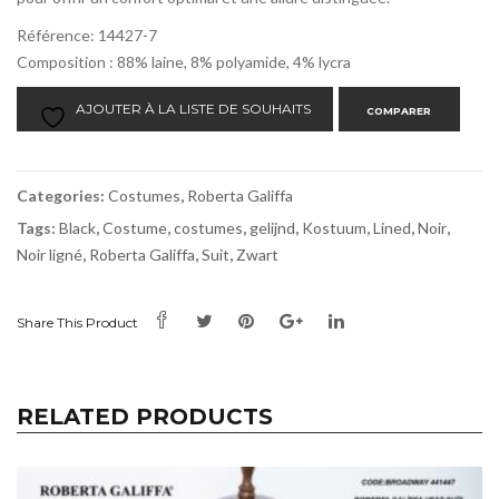
Référence: 14427-7
Composition : 88% laine, 8% polyamide, 4% lycra
AJOUTER À LA LISTE DE SOUHAITS
COMPARER
Categories:
Costumes
,
Roberta Galiffa
Tags:
Black
,
Costume
,
costumes
,
gelijnd
,
Kostuum
,
Lined
,
Noir
,
Noir ligné
,
Roberta Galiffa
,
Suit
,
Zwart
Share This Product
RELATED PRODUCTS