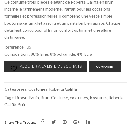
Ce costume trois-pièces élégant de Roberta Galiffa en brun
incarne le raffinement moderne. Parfait pour les occasions
formelles et professionnelles, il comprend une veste simple
boutonnage, un gilet assorti et un pantalon bien ajusté. Chaque
détail est conçu pour offrir un confort optimal et une allure
distinguée.
Référence : 05
Composition : 88% laine, 8% polyamide, 4% lycra
AJOUTER À LA LISTE DE SOUHAITS
COMPARER
Categories:
Costumes
,
Roberta Galiffa
Tags:
Brown
,
Bruin
,
Brun
,
Costume
,
costumes
,
Kostuum
,
Roberta
Galiffa
,
Suit
Share This Product