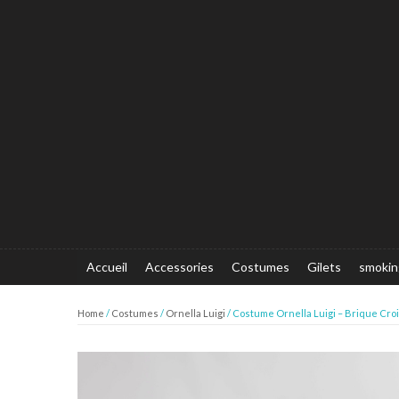
Accueil
Accessories
Costumes
Gilets
smokin
Home
/
Costumes
/
Ornella Luigi
/ Costume Ornella Luigi – Brique Cro