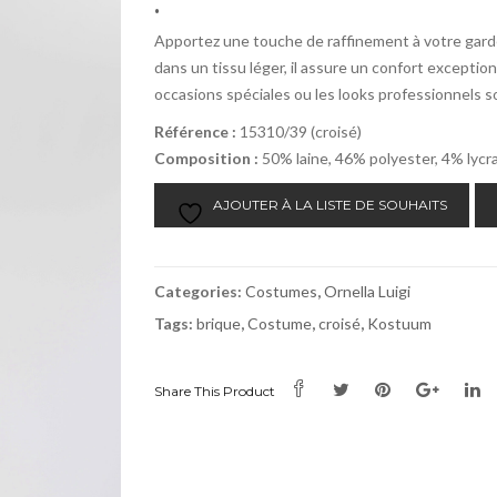
.
Apportez une touche de raffinement à votre gard
dans un tissu léger, il assure un confort excepti
occasions spéciales ou les looks professionnels s
Référence :
15310/39 (croisé)
Composition :
50% laine, 46% polyester, 4% lycr
AJOUTER À LA LISTE DE SOUHAITS
Categories:
Costumes
,
Ornella Luigi
Tags:
brique
,
Costume
,
croisé
,
Kostuum
Share This Product