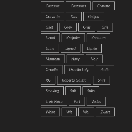
Costume
Costumes
Cravate
Cravatte
Das
Gelijnd
Gilet
Grey
Grijs
Gris
Hemd
Kasjmier
Kostuum
Laine
Ligned
Lignée
Manteau
Navy
Noir
Ornella
Ornella Luigi
Podio
RG
Roberta Galiffa
Shirt
Smoking
Suit
Suits
Trois Pièce
Vert
Vestes
White
Wit
Wol
Zwart