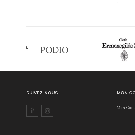
.
SUIVEZ-NOUS
MON C
Mon Com