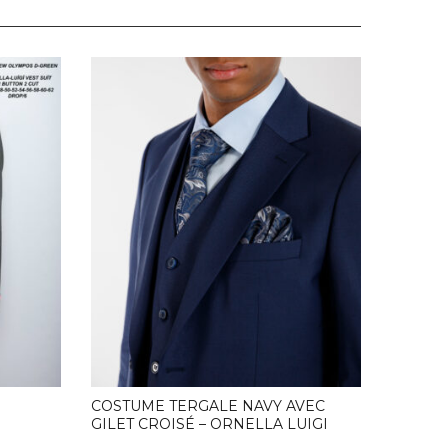
HOT
COSTUM
.
COSTUME TERGALE NAVY AVEC
GILET CROISÉ – ORNELLA LUIGI