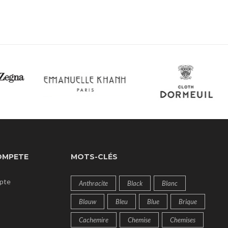
OMPETE
MOTS-CLÉS
pte
Anthracite
Black
Blanc
Blauw
Bleu
Blue
Brique
Cachemire
Chemise
Chemises