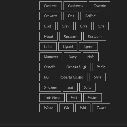
Costume
Costumes
Cravate
Cravatte
Das
Gelijnd
Gilet
Grey
Grijs
Gris
Hemd
Kasjmier
Kostuum
Laine
Ligned
Lignée
Manteau
Navy
Noir
Ornella
Ornella Luigi
Podio
RG
Roberta Galiffa
Shirt
Smoking
Suit
Suits
Trois Pièce
Vert
Vestes
White
Wit
Wol
Zwart