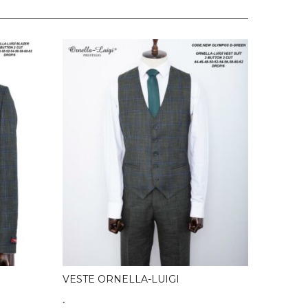
VESTE 
.
VESTE ORNELLA-LUIGI
.