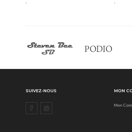
.
.
SUIVEZ-NOUS
MON C
Mon Com