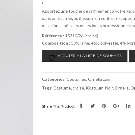
.
Apportez une touche de raffinement à votre gard
dans un tissu léger, il assure un confort excepti
occasions spéciales ou les looks professionnels s
Référence :
15310/26 (croisé)
Composition :
50% laine, 46% polyester, 4% lycr
AJOUTER À LA LISTE DE SOUHAITS
Categories:
Costumes
,
Ornella Luigi
Tags:
Costume
,
croisé
,
Kostuum
,
Noir
,
Ornella
,
Or
Share This Product