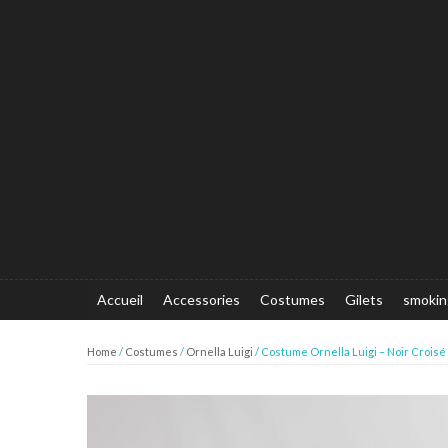
Accueil
Accessories
Costumes
Gilets
smokin
Home
/
Costumes
/
Ornella Luigi
/ Costume Ornella Luigi – Noir Croisé