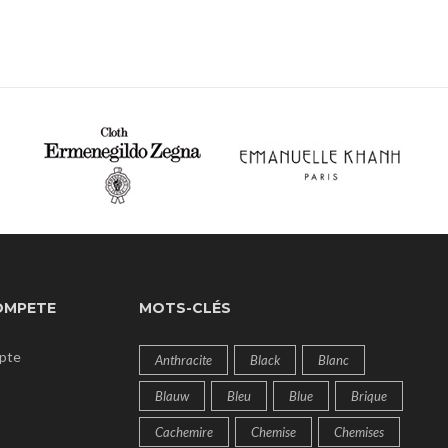
OMPETE
MOTS-CLÉS
pte
Anthracite
Black
Blanc
Blauw
Bleu
Blue
Brique
Cachemire
Chemise
Chemises