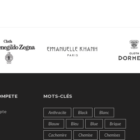
OMPETE
MOTS-CLÉS
pte
Anthracite
Black
Blanc
Blauw
Bleu
Blue
Brique
Cachemire
Chemise
Chemises