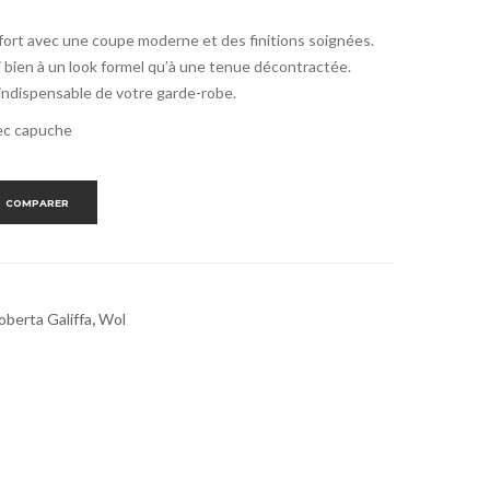
fort avec une coupe moderne et des finitions soignées.
si bien à un look formel qu’à une tenue décontractée.
n indispensable de votre garde-robe.
vec capuche
COMPARER
oberta Galiffa
,
Wol