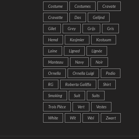
Costume
Costumes
Cravate
Cravatte
Das
Gelijnd
Gilet
Grey
Grijs
Gris
Hemd
Kasjmier
Kostuum
Laine
Ligned
Lignée
Manteau
Navy
Noir
Ornella
Ornella Luigi
Podio
RG
Roberta Galiffa
Shirt
Smoking
Suit
Suits
Trois Pièce
Vert
Vestes
White
Wit
Wol
Zwart