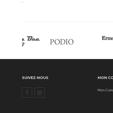
.
SUIVEZ-NOUS
MON C
Mon Com