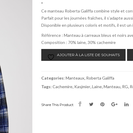
.
Ce manteau Roberta Galiffa combine style et con
Parfait pour les journées fraîches, il s’adapte aus
Disponible en plusieurs coloris et motifs, il est u
Référence : Manteau à carreaux bleus et noirs a
Composition : 70% laine, 30% cachemire
AJOUTER À LA LISTE DE SOUHAITS
Categories:
Manteaux
,
Roberta Galiffa
Tags:
Cachemire
,
Kasjmier
,
Laine
,
Manteau
,
RG
,
R
Share This Product