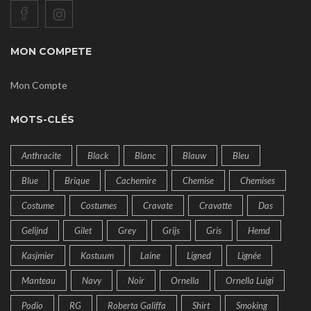
MON COMPETE
Mon Compte
MOTS-CLÉS
Anthracite
Black
Blanc
Blauw
Bleu
Blue
Brique
Cachemire
Chemise
Chemises
Costume
Costumes
Cravate
Cravatte
Das
Gelijnd
Gilet
Grey
Grijs
Gris
Hemd
Kasjmier
Kostuum
Laine
Ligned
Lignée
Manteau
Navy
Noir
Ornella
Ornella Luigi
Podio
RG
Roberta Galiffa
Shirt
Smoking