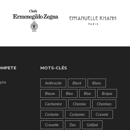
OMPETE
MOTS-CLÉS
pte
Anthracite
Black
Blanc
Blauw
Bleu
Blue
Brique
Cachemire
Chemise
Chemises
Costume
Costumes
Cravate
Cravatte
Das
Gelijnd