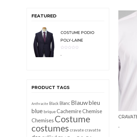
FEATURED
COSTUME PODIO
POLY-LAINE
.
PRODUCT TAGS
Blauw
bleu
Blanc
Black
Anthracite
blue
Cachemire
Chemise
brique
Costume
CRAVAT
Chemises
costumes
.
cravate
cravatte