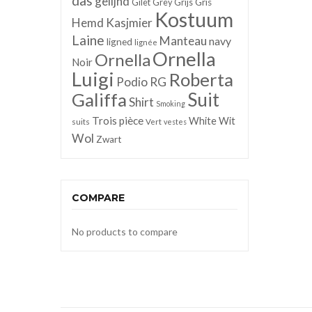
das
gelijnd
Gris
Gilet
Grey
Grijs
Kostuum
Hemd
Kasjmier
Laine
Manteau
navy
ligned
lignée
Ornella
Ornella
Noir
Luigi
Roberta
Podio
RG
Galiffa
Suit
Shirt
Smoking
Trois pièce
White
Wit
suits
Vert
vestes
Wol
Zwart
COMPARE
No products to compare