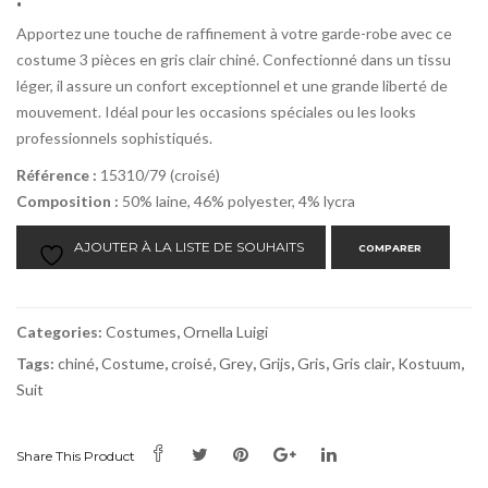
Apportez une touche de raffinement à votre garde-robe avec ce
costume 3 pièces en gris clair chiné. Confectionné dans un tissu
léger, il assure un confort exceptionnel et une grande liberté de
mouvement. Idéal pour les occasions spéciales ou les looks
professionnels sophistiqués.
Référence :
15310/79 (croisé)
Composition :
50% laine, 46% polyester, 4% lycra
AJOUTER À LA LISTE DE SOUHAITS
COMPARER
Categories:
Costumes
,
Ornella Luigi
Tags:
chiné
,
Costume
,
croisé
,
Grey
,
Grijs
,
Gris
,
Gris clair
,
Kostuum
,
Suit
Share This Product